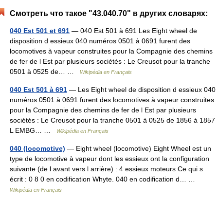
Смотреть что такое "43.040.70" в других словарях:
040 Est 501 et 691
— 040 Est 501 à 691 Les Eight wheel de
disposition d essieux 040 numéros 0501 à 0691 furent des
locomotives à vapeur construites pour la Compagnie des chemins
de fer de l Est par plusieurs sociétés : Le Creusot pour la tranche
0501 à 0525 de… …
Wikipédia en Français
040 Est 501 à 691
— Les Eight wheel de disposition d essieux 040
numéros 0501 à 0691 furent des locomotives à vapeur construites
pour la Compagnie des chemins de fer de l Est par plusieurs
sociétés : Le Creusot pour la tranche 0501 à 0525 de 1856 à 1857
L EMBG… …
Wikipédia en Français
040 (locomotive)
— Eight wheel (locomotive) Eight Wheel est un
type de locomotive à vapeur dont les essieux ont la configuration
suivante (de l avant vers l arrière) : 4 essieux moteurs Ce qui s
écrit : 0 8 0 en codification Whyte. 040 en codification d… …
Wikipédia en Français