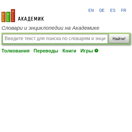
EN
DE
ES
FR
academic.ru
Словари и энциклопедии на Академике
Найти!
Толкования
Переводы
Книги
Игры ⚽