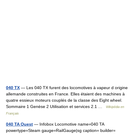
040 TX
— Les 040 TX furent des locomotives à vapeur d origine
allemande construites en France. Elles étaient des machines à
quatre essieux moteurs couplés de la classe des Eight wheel.
Sommaire 1 Genèse 2 Utilisation et services 2.1 …
Wikipédia en
Français
040 TA Ouest
— Infobox Locomotive name=040 TA
powertype=Steam gauge=RailGauge|sg caption= builder=