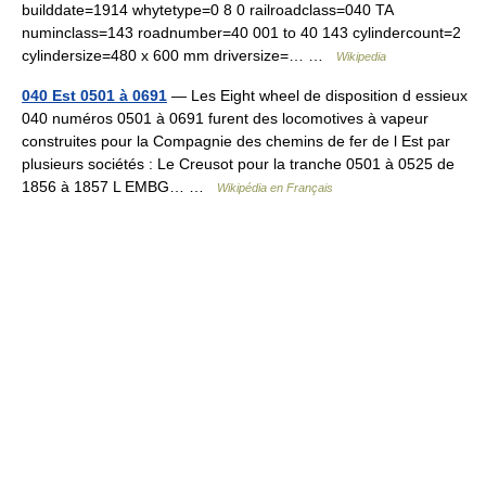
builddate=1914 whytetype=0 8 0 railroadclass=040 TA
numinclass=143 roadnumber=40 001 to 40 143 cylindercount=2
cylindersize=480 x 600 mm driversize=… …
Wikipedia
040 Est 0501 à 0691
— Les Eight wheel de disposition d essieux
040 numéros 0501 à 0691 furent des locomotives à vapeur
construites pour la Compagnie des chemins de fer de l Est par
plusieurs sociétés : Le Creusot pour la tranche 0501 à 0525 de
1856 à 1857 L EMBG… …
Wikipédia en Français